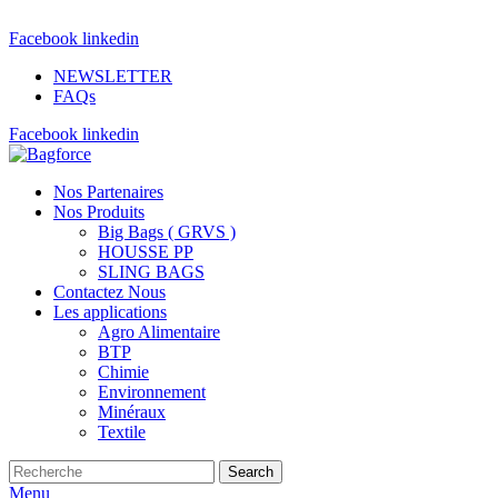
Rue du 18 janvier Z.I. KSAR HELLAL - 5070 KSAR HELLAL
Facebook
linkedin
NEWSLETTER
FAQs
Facebook
linkedin
Nos Partenaires
Nos Produits
Big Bags ( GRVS )
HOUSSE PP
SLING BAGS
Contactez Nous
Les applications
Agro Alimentaire
BTP
Chimie
Environnement
Minéraux
Textile
Search
Menu