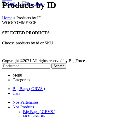
Products by ID
Home
»
Products by ID
WOOCOMMERCE
SELECTED PRODUCTS
Choose products by id or SKU
Copyright ©2021 All rights reserved by BagForce
Search
Menu
Categories
Big Bags ( GRVS )
Cars
Nos Partenaires
Nos Produits
Big Bags ( GRVS )
HOUSSE PP