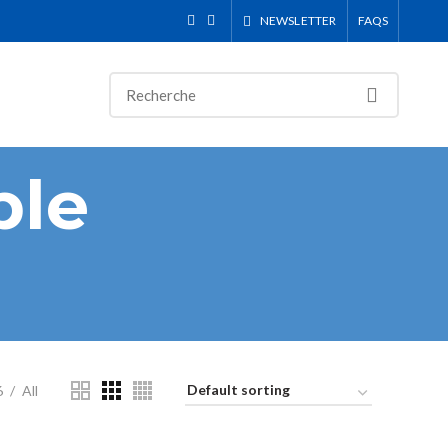
NEWSLETTER
FAQS
ple
6
All